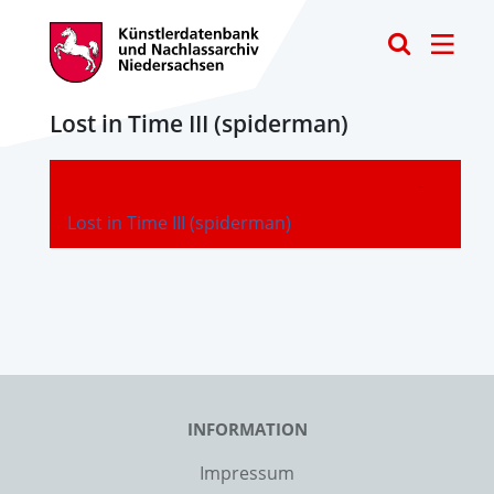
Toggle
Lost in Time III (spiderman)
-
Lost in Time III (spiderman)
INFORMATION
Impressum