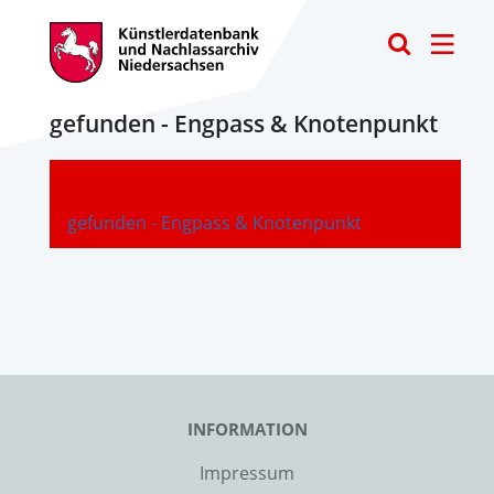
Toggle
gefunden - Engpass & Knotenpunkt
-
gefunden - Engpass & Knotenpunkt
INFORMATION
Impressum