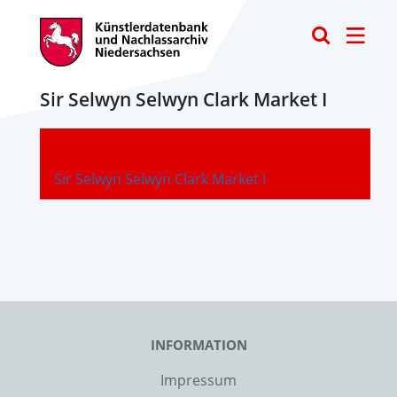
Toggle
Sir Selwyn Selwyn Clark Market I
-
Sir Selwyn Selwyn Clark Market I
INFORMATION
Impressum