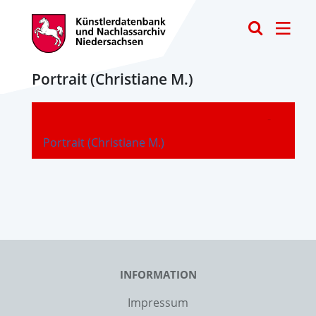
Toggle
Portrait (Christiane M.)
-
Portrait (Christiane M.)
INFORMATION
Impressum