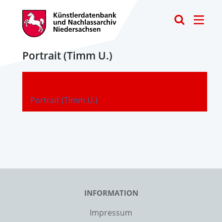
Toggle
Portrait (Timm U.)
-
Portrait (Timm U.)
INFORMATION
Impressum