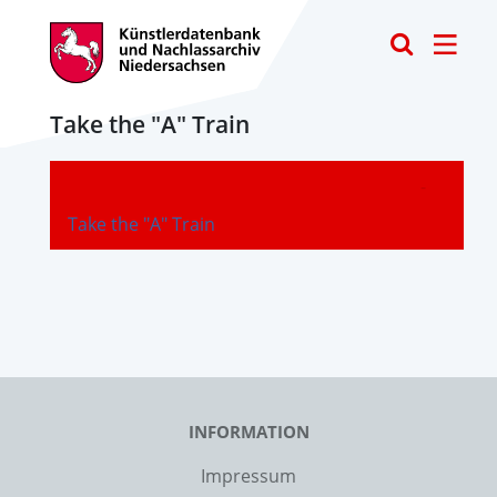
Toggle
Take the "A" Train
-
Take the "A" Train
INFORMATION
Impressum