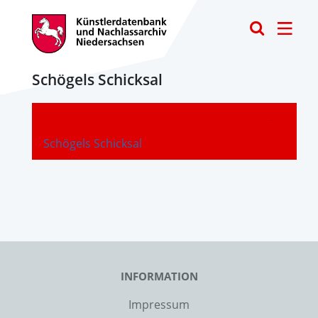
Toggle
Schögels Schicksal
-
Schögels Schicksal
INFORMATION
Impressum