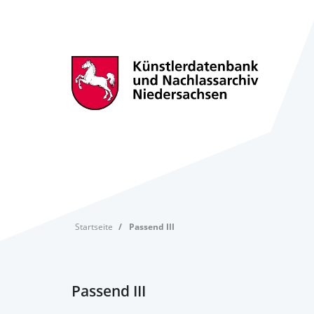
Startseite
Passend III
Passend III