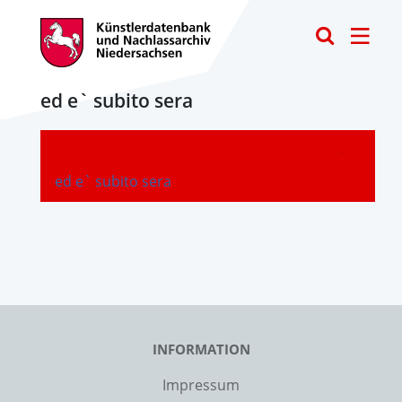
Toggle
ed e` subito sera
-
ed e` subito sera
INFORMATION
Impressum