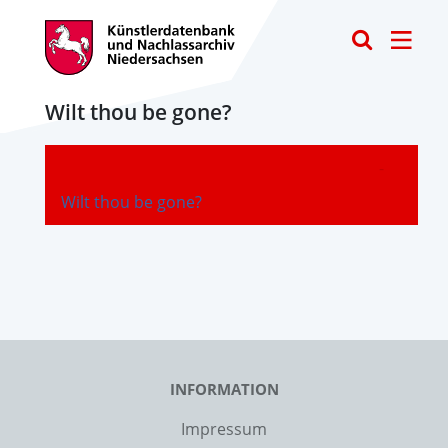
Toggle
Wilt thou be gone?
-
Wilt thou be gone?
INFORMATION
Impressum