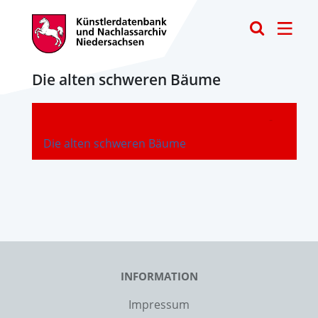
Toggle
Die alten schweren Bäume
-
Die alten schweren Bäume
INFORMATION
Impressum