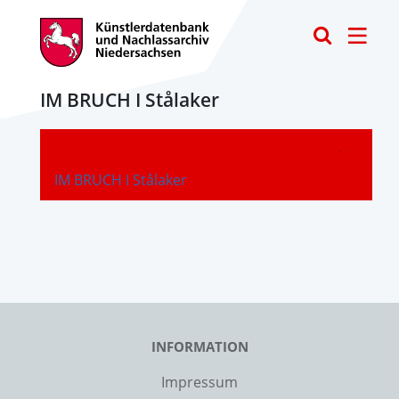
Toggle
IM BRUCH I Stålaker
-
IM BRUCH I Stålaker
INFORMATION
Impressum