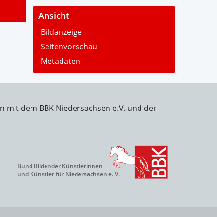
-
Ansicht
Bildanzeige
Seitenvorschau
Metadaten
on mit dem BBK Niedersachsen e.V. und der
Bund Bildender Künstlerinnen
und Künstler für Niedersachsen e. V.