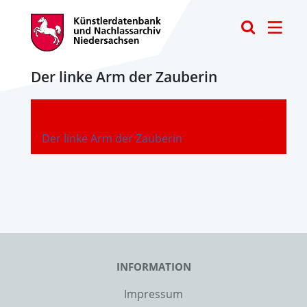
Toggle
Der linke Arm der Zauberin
-
Der linke Arm der Zauberin
INFORMATION
Impressum