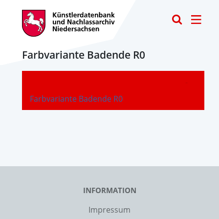
Toggle
Farbvariante Badende R0
-
Farbvariante Badende R0
INFORMATION
Impressum