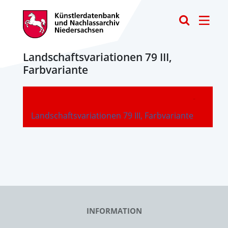
Toggle
Landschaftsvariationen 79 III,
Farbvariante
-
Landschaftsvariationen 79 III, Farbvariante
INFORMATION