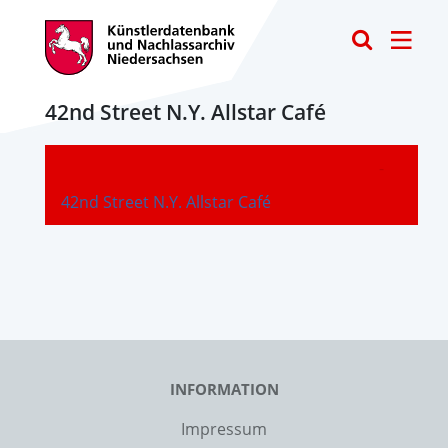
Toggle
42nd Street N.Y. Allstar Café
-
42nd Street N.Y. Allstar Café
INFORMATION
Impressum