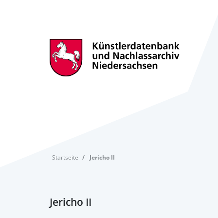
Startseite
Jericho II
Jericho II