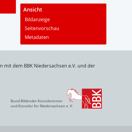
-
Ansicht
Bildanzeige
Seitenvorschau
Metadaten
on mit dem BBK Niedersachsen e.V. und der
Bund Bildender Künstlerinnen
und Künstler für Niedersachsen e. V.