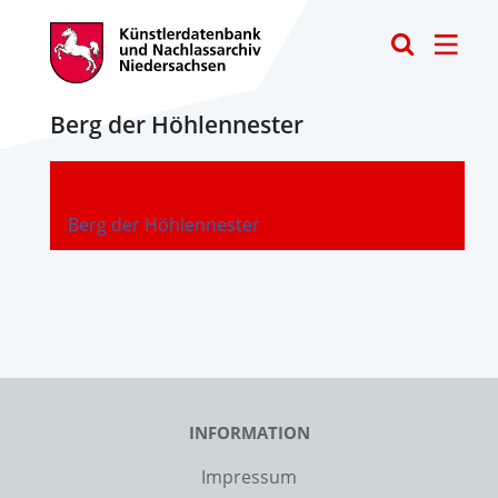
Toggle
Berg der Höhlennester
-
Berg der Höhlennester
INFORMATION
Impressum