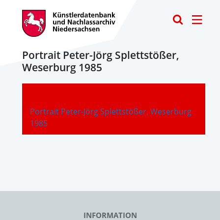
Toggle
Portrait Peter-Jörg Splettstößer,
Weserburg 1985
-
Portrait Peter-Jörg Splettstößer, Weserburg
1985
INFORMATION