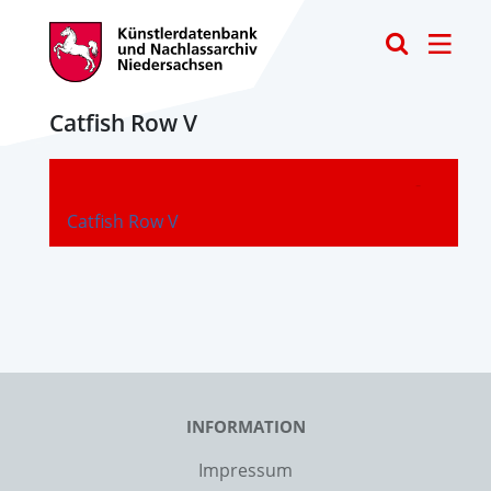
Toggle
Catfish Row V
-
Catfish Row V
INFORMATION
Impressum