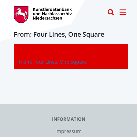
Toggle
From: Four Lines, One Square
-
From: Four Lines, One Square
INFORMATION
Impressum