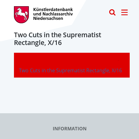
Toggle
Two Cuts in the Suprematist
Rectangle, X/16
-
Two Cuts in the Suprematist Rectangle, X/16
INFORMATION