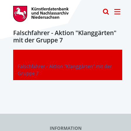
Toggle
Falschfahrer - Aktion "Klanggärten"
mit der Gruppe 7
-
Falschfahrer - Aktion "Klanggärten" mit der
Gruppe 7
INFORMATION