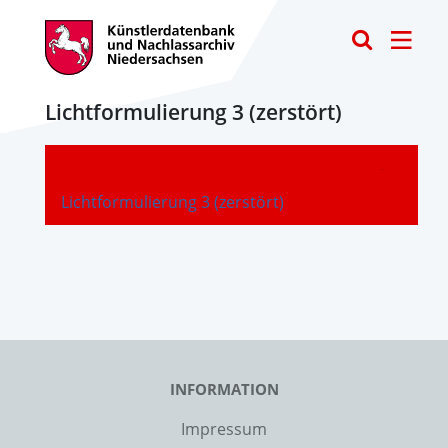
Toggle
Lichtformulierung 3 (zerstört)
-
Lichtformulierung 3 (zerstört)
INFORMATION
Impressum