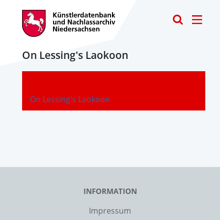
Toggle
On Lessing's Laokoon
-
On Lessing's Laokoon
INFORMATION
Impressum