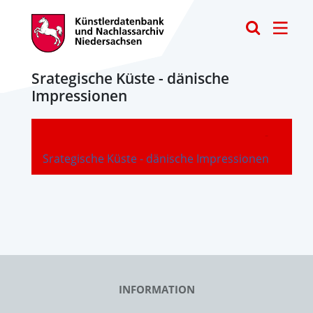
Toggle
Srategische Küste - dänische
Impressionen
-
Srategische Küste - dänische Impressionen
INFORMATION