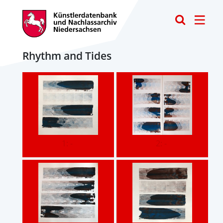
Toggle
Rhythm and Tides
1: -
2: -