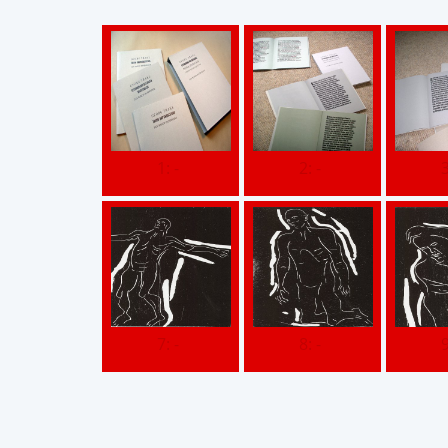
1: -
2: -
3
7: -
8: -
9