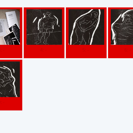
: -
4: -
5: -
6: -
: -