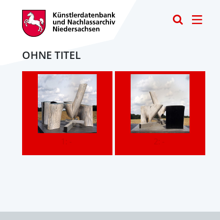
Toggle
OHNE TITEL
1: -
2: -