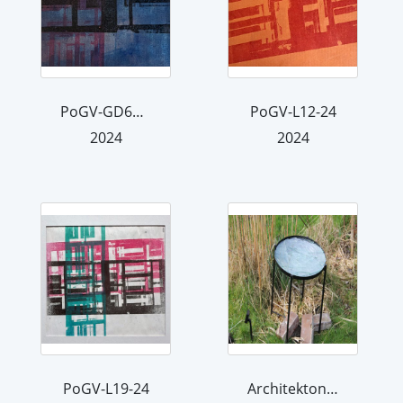
PoGV-GD6+L8-24
PoGV-L12-24
2024
2024
PoGV-L19-24
Architektonische Transparenz RA1-23