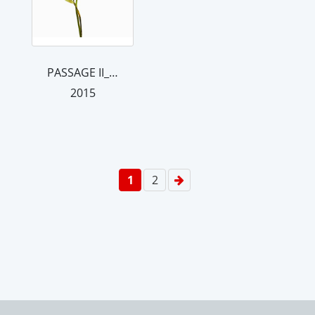
PASSAGE II_44
2015
1
2