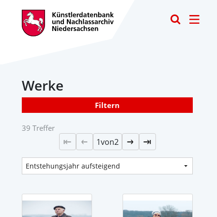
Toggle
Werke
Filtern
39 Treffer
1
von
2