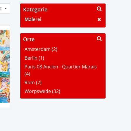
Kategorie
Malerei
Orte
Amsterdam (2)
Berlin (1)
Paris 08 Ancien - Quartier Marais
(4)
Rom (2)
Worpswede (32)