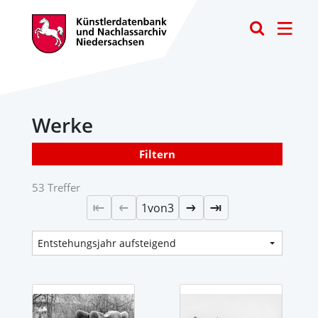
Toggle
Werke
Filtern
53 Treffer
1
von
3