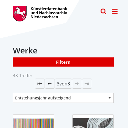
Toggle
Werke
Filtern
48 Treffer
3
von
3