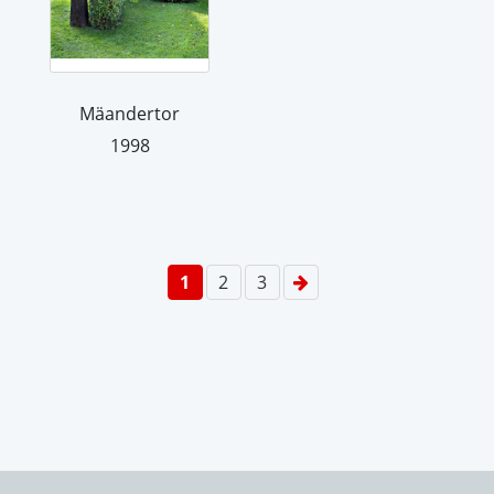
Mäandertor
1998
1
2
3