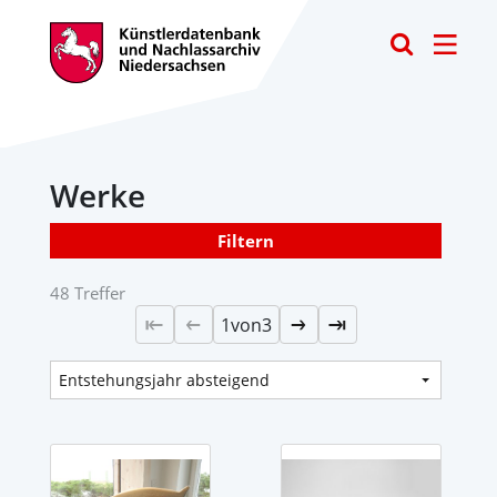
Toggle
Werke
Filtern
48 Treffer
1
von
3