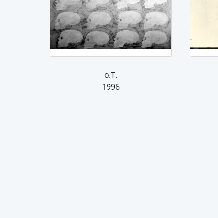
o.T.
1996