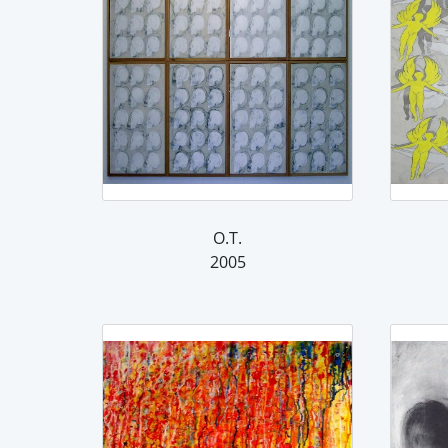
O.T.
2005