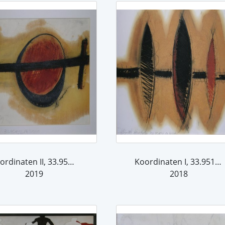
Koordinaten II, 33.951492,17.812020
Koordinaten I, 33.951492,17.812020
2019
2018