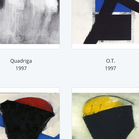
Quadriga
O.T.
1997
1997