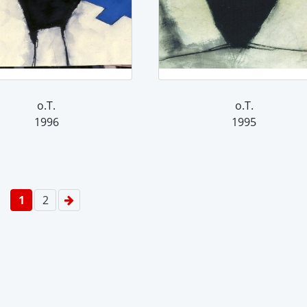
o.T.
o.T.
1996
1995
1
2