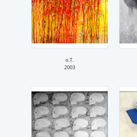
o.T.
2003