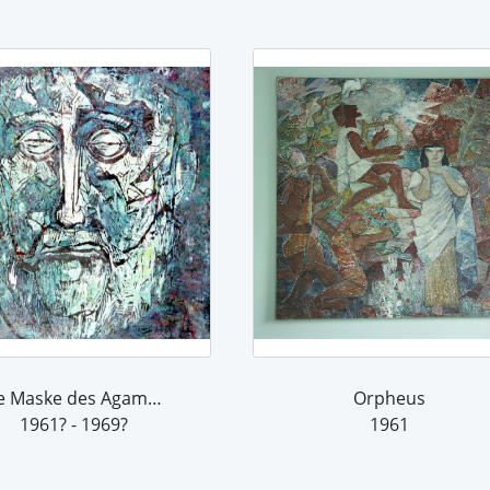
Die Maske des Agamemnon
Orpheus
1961? - 1969?
1961