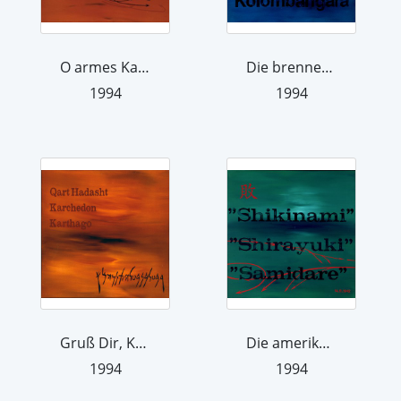
O armes Karthago! Beweinenswerte Stad...
Die brennende "South Dakota" rettet s...
1994
1994
Gruß Dir, Karthago, nun zu den Götter...
Die amerikanische Task Force 64 (Kont...
1994
1994