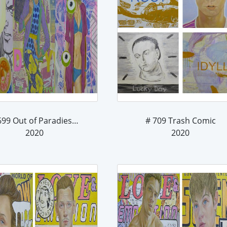
# 699 Out of Paradiese - 03
# 709 Trash Comic
2020
2020