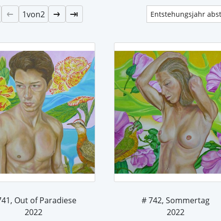
1
von
2
741, Out of Paradiese
# 742, Sommertag
2022
2022