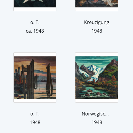
o. T.
Kreuzigung
ca. 1948
1948
o. T.
Norwegische Landschaft ( Swartinengle...
1948
1948