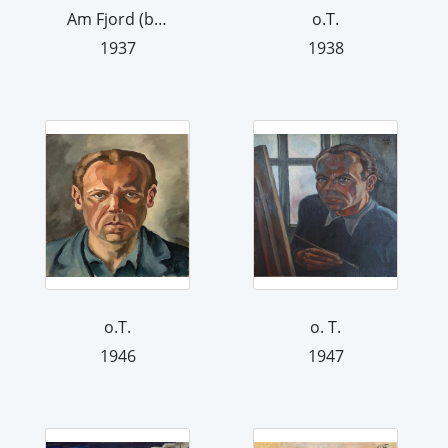
Am Fjord (beim Swartinengletscher)
o.T.
1937
1938
o.T.
o. T.
1946
1947