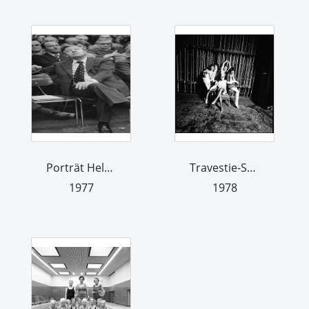
Porträt Helmut Schmidt
Travestie-Show "Madame Chatou". Aus d...
1977
1978