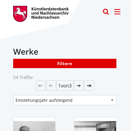
Toggle
Werke
Filtern
54 Treffer
1
von
3