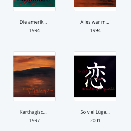
Die amerikanische Task Force 64 (Kont...
Alles war mit Rot überflutet, denn de...
1994
1994
Karthagische Landschaft
So viel Lügen geliebt, so viel Lippe...
1997
2001