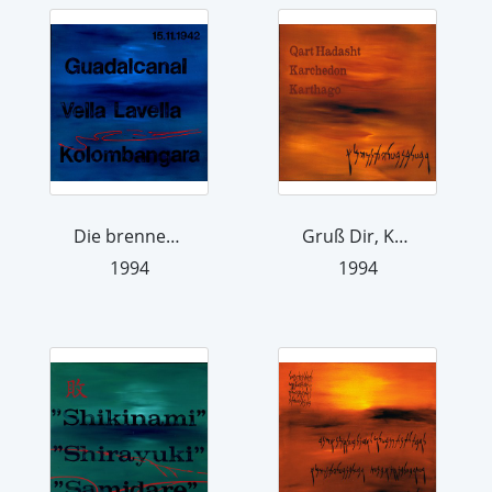
Die brennende "South Dakota" rettet s...
Gruß Dir, Karthago, nun zu den Götter...
1994
1994