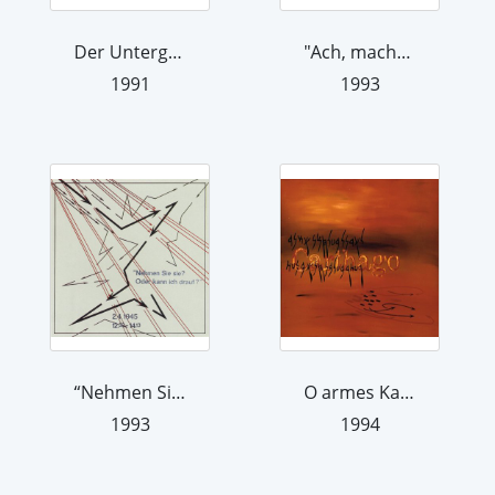
Der Untergang der “Bismarck“. Das Is...
"Ach, machen Sie, was Sie wollen!" Zi...
1991
1993
“Nehmen Sie sie? Oder kann ich drauf?...
O armes Karthago! Beweinenswerte Stad...
1993
1994