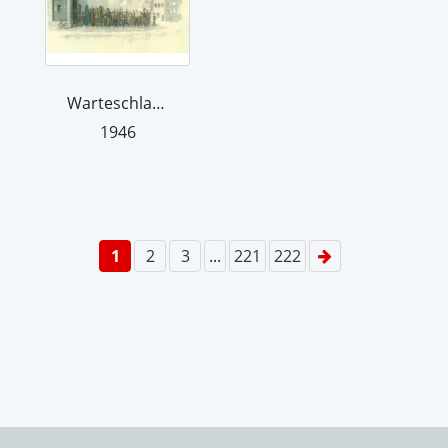
Warteschlange
1946
1
2
3
...
221
222