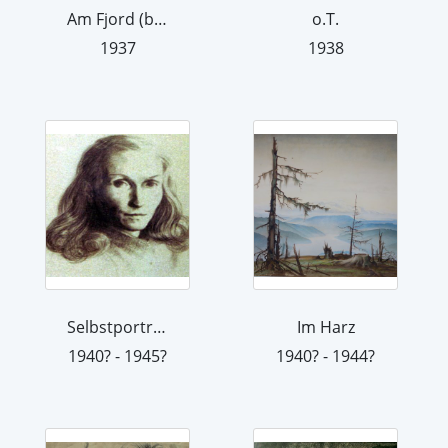
Am Fjord (beim Swartinengletscher)
o.T.
1937
1938
Selbstportrait
Im Harz
1940? - 1945?
1940? - 1944?