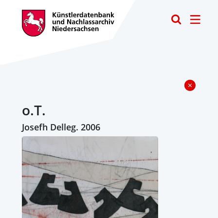
Toggle
o.T.
Josefh Delleg. 2006