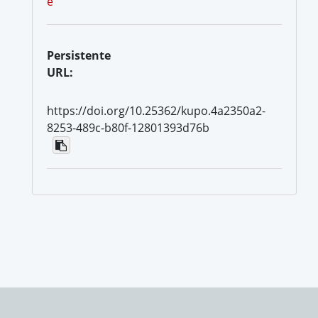
e
Persistente
URL:
https://doi.org/10.25362/kupo.4a2350a2-
8253-489c-b80f-12801393d76b