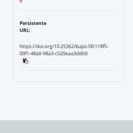
e
Persistente
URL:
https://doi.org/10.25362/kupo.5fc118f5-
00f1-48a0-98a3-c520eaa3dd0d