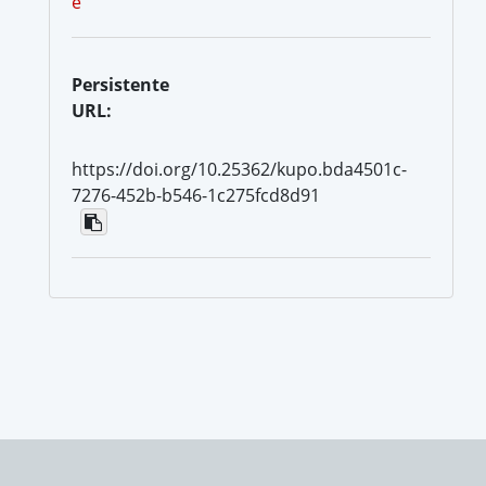
e
Persistente
URL:
https://doi.org/10.25362/kupo.bda4501c-
7276-452b-b546-1c275fcd8d91